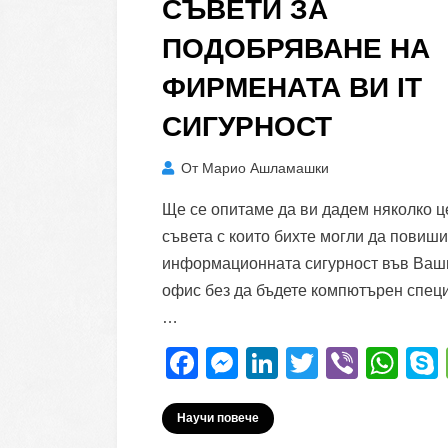
СЪВЕТИ ЗА
ПОДОБРЯВАНЕ НА
ФИРМЕНАТА ВИ IT
СИГУРНОСТ
От
Марио Ашламашки
Ще се опитаме да ви дадем няколко 
съвета с които бихте могли да повиш
информационната сигурност във Ваш
офис без да бъдете компютърен специ
…
F
M
Li
T
Vi
W
a
e
n
wi
b
h
c
ss
k
tt
er
at
Научи повече