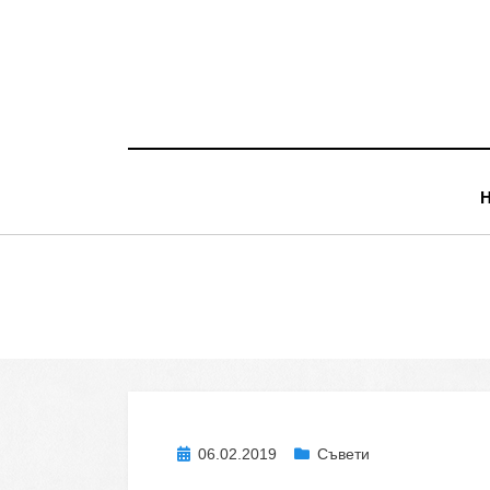
Skip
to
content
Posted
06.02.2019
Съвети
on