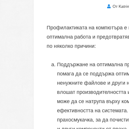
От
Katri
Профилактиката на компютъра е 
оптимална работа и предотвратя
по няколко причини:
Поддържане на оптимална пр
помага да се поддържа оптим
ненужните файлове и други н
влошат производителността и
може да се натрупа върху к
ефективността на системата
прахосмукачка, за да почист