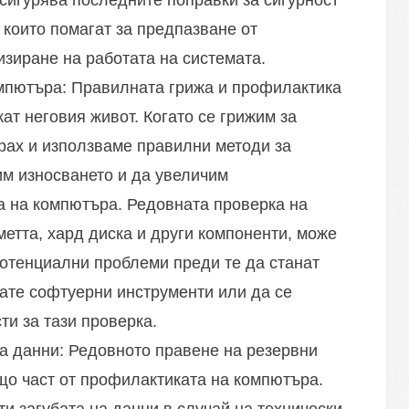
сигурява последните поправки за сигурност
които помагат за предпазване от
зиране на работата на системата.
мпютъра: Правилната грижа и профилактика
ат неговия живот. Когато се грижим за
прах и използваме правилни методи за
м износването и да увеличим
а на компютъра. Редовната проверка на
метта, хард диска и други компоненти, може
потенциални проблеми преди те да станат
ате софтуерни инструменти или да се
и за тази проверка.
а данни: Редовното правене на резервни
що част от профилактиката на компютъра.