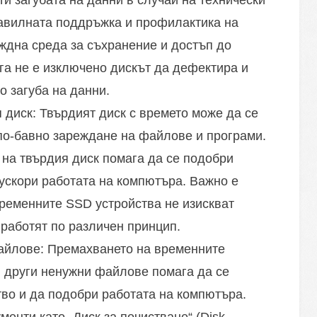
и загубата на данни в случай на технически
авилната поддръжка и профилактика на
ждна среда за съхранение и достъп до
га не е изключено дискът да дефектира и
о загуба на данни.
диск: Твърдият диск с времето може да се
по-бавно зареждане на файлове и програми.
на твърдия диск помага да се подобри
 ускори работата на компютъра. Важно е
временните SSD устройства не изискват
 работят по различен принцип.
айлове: Премахването на временните
 други ненужни файлове помага да се
во и да подобри работата на компютъра.