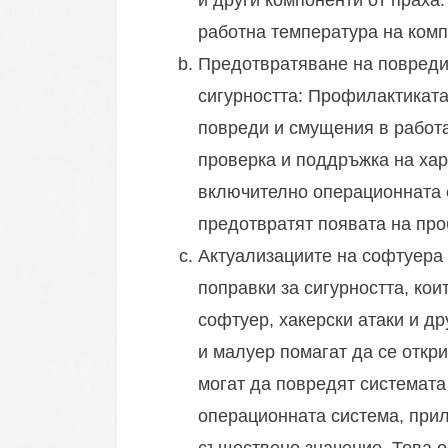
и други компоненти от праха
работна температура на комп
Предотвратяване на повреди
сигурността: Профилактиката
повреди и смущения в работа
проверка и поддръжка на хар
включително операционната с
предотвратят появата на про
Актуализациите на софтуера
поправки за сигурността, ко
софтуер, хакерски атаки и др
и малуер помагат да се откр
могат да повредят системата
операционната система, прил