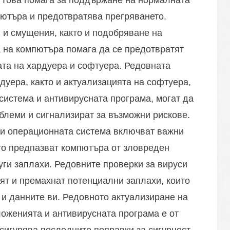
. Това помага за поддържане на нормалната
ютъра и предотвратява прегряването.
 и смущения, както и подобряване на
 на компютъра помага да се предотвратят
та на хардуера и софтуера. Редовната
дуера, както и актуализацията на софтуера,
истема и антивирусната програма, могат да
блеми и сигнализират за възможни рискове.
 и операционната система включват важни
ито предпазват компютъра от зловреден
уги заплахи. Редовните проверки за вируси
ият и премахнат потенциални заплахи, които
 и данните ви. Редовното актуализиране на
оженията и антивирусната програма е от