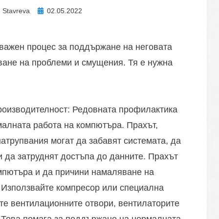
Posted
n Stavreva
02.05.2022
on
важен процес за поддържане на неговата
ване на проблеми и смущения. Тя е нужна
оизводителност: Редовната профилактика
алната работа на компютъра. Прахът,
атрупвания могат да забавят системата, да
 да затруднят достъпа до данните. Прахът
омпютъра и да причини намаляване на
. Използвайте компресор или специална
ите вентилационните отвори, вентилаторите