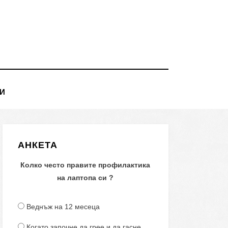
И
АНКЕТА
Колко често правите профилактика
на лаптопа си ?
Веднъж на 12 месеца
Когато започне да грее и да гасне