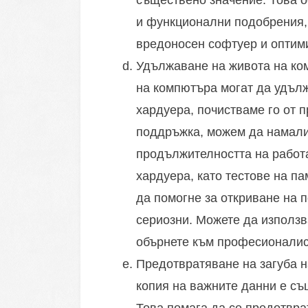
съществено значение. Това о
и функционални подобрения, 
вредоносен софтуер и оптими
Удължаване на живота на ко
на компютъра могат да удълж
хардуера, почистваме го от 
поддръжка, можем да намали
продължителността на работ
хардуера, като тестове на па
да помогне за откриване на 
сериозни. Можете да използв
обърнете към професионалист
Предотвратяване на загуба н
копия на важните данни е съ