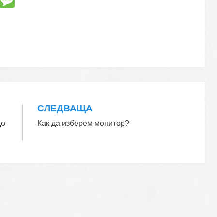
S
M
ky
e
p
ss
e
a
g
e
СЛЕДВАЩА
до
Как да изберем монитор?