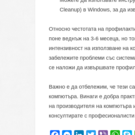
Можете да използвате инструм
Cleanup) в Windows, за да из
Относно честотата на профилакти
поне веднъж на 3-6 месеца, но т
интензивност на използване на к
забележите проблеми със система
се наложи да извършвате профил
Важно е да отбележим, че тези с
компютъра. Винаги е добра практ
на производителя на компютъра и
консултирате с професионалисти