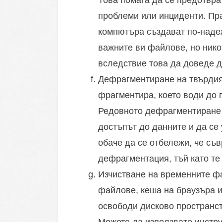
Това помага да се предотврат
проблеми или инциденти. Пр
компютъра създават по-наде
важните ви файлове, но нико
вследствие това да доведе д
Дефрагментиране на твърдия 
фрагментира, което води до 
Редовното дефрагментиране 
достъпът до данните и да се
обаче да се отбележи, че съ
дефрагментация, тъй като те
Изчистване на временните ф
файлове, кеша на браузъра и
освободи дисково пространст