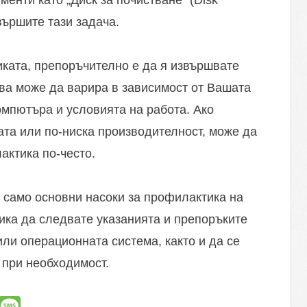
енти като „Диск за почистване“ (Disk
вършите тази задача.
ката, препоръчително е да я извършвате
ова може да варира в зависимост от Вашата
омпютъра и условията на работа. Ако
та или по-ниска производителност, може да
актика по-често.
а само основни насоки за профилактика на
ика да следвате указанията и препоръките
ли операционната система, както и да се
 при необходимост.